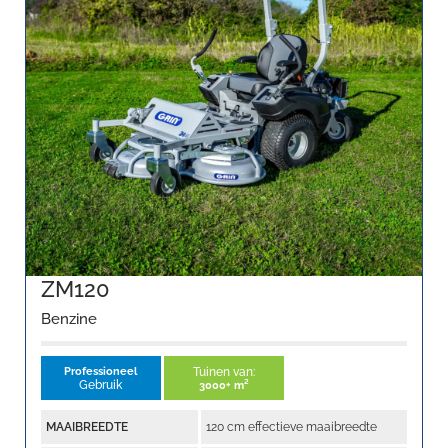
ZM120
Benzine
Professioneel
Tuinen van:
Gebruik
3000+ m²
MAAIBREEDTE
120 cm effectieve maaibreedte