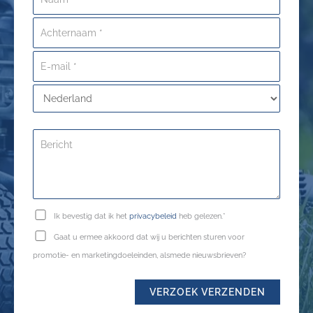
Ik bevestig dat ik het
privacybeleid
heb gelezen.*
Gaat u ermee akkoord dat wij u berichten sturen voor
promotie- en marketingdoeleinden, alsmede nieuwsbrieven?