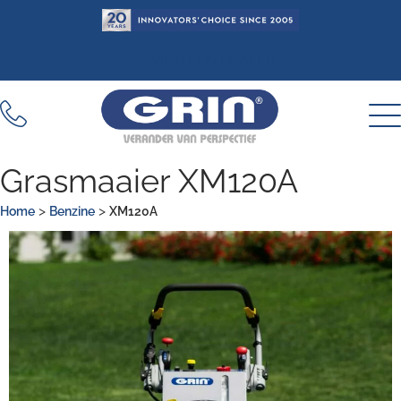
Ga
naar
de
VIND EEN DEALER
inhoud
Grasmaaier XM120A
>
>
Home
Benzine
XM120A