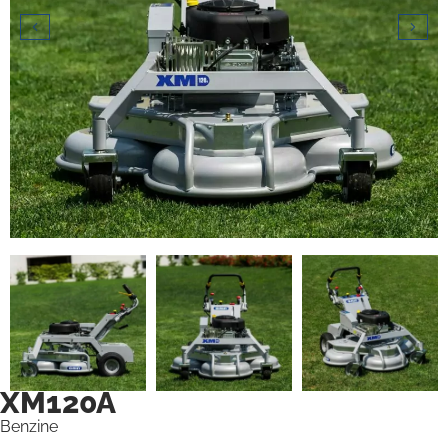
XM120A
Benzine