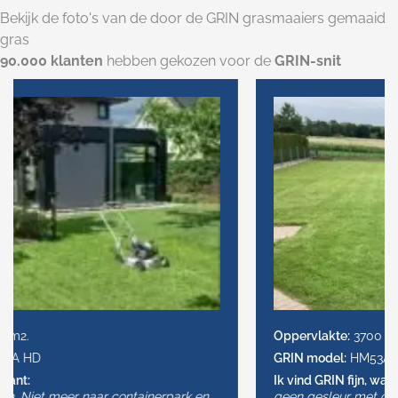
Bekijk de foto's van de door de GRIN grasmaaiers gemaaid
gras
90.000 klanten
hebben gekozen voor de
GRIN-snit
Oppervlakte:
3700 m2.
GRIN model:
HM53A INSTART
Ik vind GRIN fijn, want:
geen gesleur met opvangzak start zeer gemakkelijk