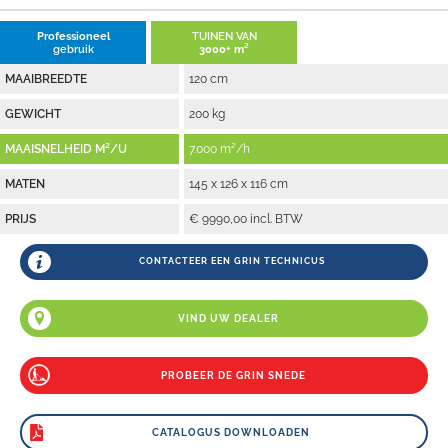
Professioneel
TUINEN VAN
gebruik
3000+ m²
MAAIBREEDTE
120 cm
GEWICHT
200 kg
MAAISNELHEID M²/U
7.000 m²/h
MATEN
145 x 126 x 116 cm
PRIJS
€ 9990,00 incl. BTW
CONTACTEER EEN GRIN TECHNICUS
VIND UW DEALER
PROBEER DE GRIN SNEDE
CATALOGUS DOWNLOADEN