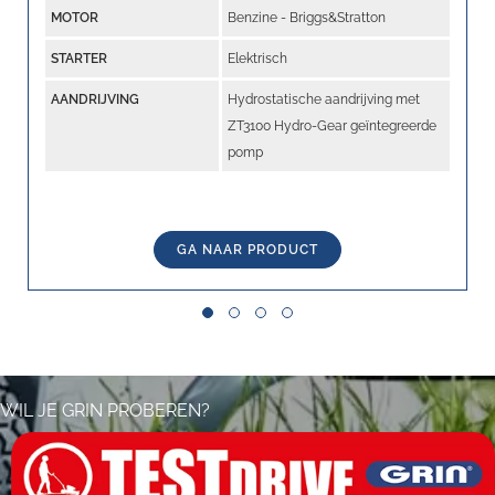
MOTOR
Benzine - Briggs&Stratton
STARTER
Elektrisch
AANDRIJVING
Hydrostatische aandrijving met
ZT3100 Hydro-Gear geïntegreerde
pomp
GA NAAR PRODUCT
Slide group 1
Slide group 2
Slide group 3
Slide group 4
WIL JE GRIN PROBEREN?