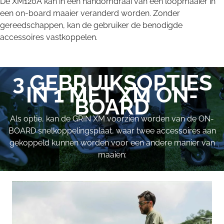
De XM120A kan in een handomdraai van een loopmaaier in
een on-board maaier veranderd worden. Zonder
gereedschappen, kan de gebruiker de benodigde
accessoires vastkoppelen.
3 GEBRUIKSOPTIES
IN 1 MET XM ON-
BOARD
Als optie, kan de GRIN XM voorzien worden van de ON-
BOARD snelkoppelingsplaat, waar twee accessoires aan
gekoppeld kunnen worden voor een andere manier van
maaien: